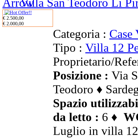
Villa San Teodoro Li Pir
€ 2.500,00
€ 2.000,00
Categoria :
Case 
Tipo :
Villa 12 P
Proprietario/Refe
Posizione :
Via S
Teodoro ♦ Sardeg
Spazio utilizzabi
da letto :
6 ♦
WC
Luglio in villa 1